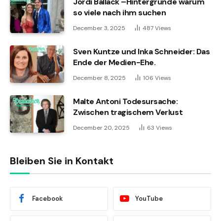
Jordi Ballack –Hintergründe warum
so viele nach ihm suchen
December 3, 2025
487
Views
Sven Kuntze und Inka Schneider: Das
Ende der Medien-Ehe.
December 8, 2025
106
Views
Malte Antoni Todesursache:
Zwischen tragischem Verlust
December 20, 2025
63
Views
Bleiben Sie in Kontakt
Facebook
YouTube