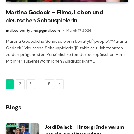
Martina Gedeck – Filme, Leben und
deutschen Schauspielerin
mail.celebritytime@gmail.com
March 17, 2026
Martina Gedeckche Schauspielerin entity[“people”,”Martina
Gedeck”,”deutsche Schauspielerin”] zählt seit Jahrzehnten
zu den prägendsten Persönlichkeiten des europäischen Films.
Mit ihrer außergewöhnlichen Ausdruckskraft,…
…
Next
1
2
3
5
Blogs
Jordi Ballack –Hintergründe warum
so viele nach ihm suchen