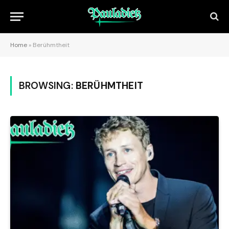
Home
»
Berühmtheit
BROWSING:
BERÜHMTHEIT