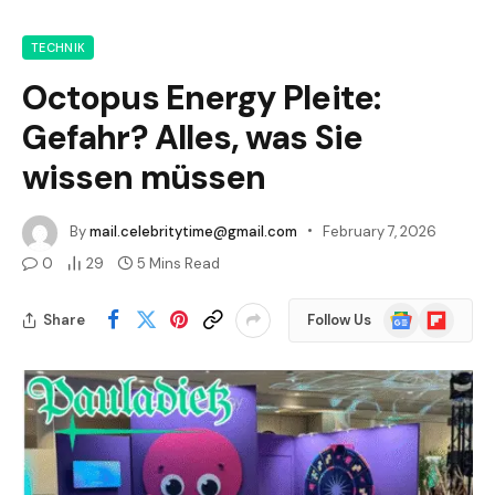
TECHNIK
Octopus Energy Pleite:
Gefahr? Alles, was Sie
wissen müssen
By
mail.celebritytime@gmail.com
February 7, 2026
0
29
5 Mins Read
Google
Flipboard
Share
Follow Us
News