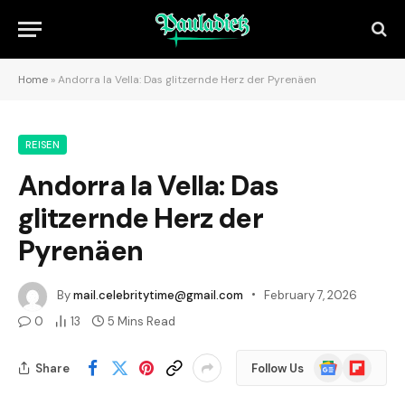
Home
»
Andorra la Vella: Das glitzernde Herz der Pyrenäen
REISEN
Andorra la Vella: Das
glitzernde Herz der
Pyrenäen
By
mail.celebritytime@gmail.com
February 7, 2026
0
13
5 Mins Read
Google
Flipboard
Share
Follow Us
News