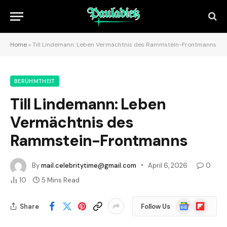
Home
»
Till Lindemann: Leben Vermächtnis des Rammstein-Frontmanns
BERÜHMTHEIT
Till Lindemann: Leben
Vermächtnis des
Rammstein-Frontmanns
By
mail.celebritytime@gmail.com
April 6, 2026
0
10
5 Mins Read
Google
Flipboard
Share
Follow Us
News