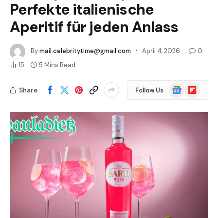
Perfekte italienische
Aperitif für jeden Anlass
By
mail.celebritytime@gmail.com
April 4, 2026
0
15
5 Mins Read
Google
Flipboard
Share
Follow Us
News