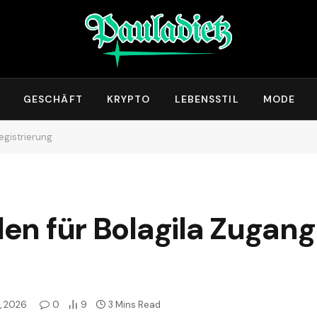
GESCHÄFT
KRYPTO
LEBENSSTIL
MODE
Registrierung
aden für Bolagila Zugan
, 2026
0
9
3 Mins Read