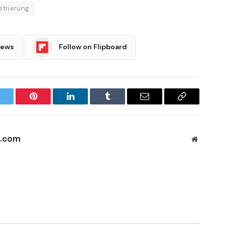
strierung
News
Follow on Flipboard
witter
Pinterest
LinkedIn
Tumblr
Email
Copy
Link
l.com
Website