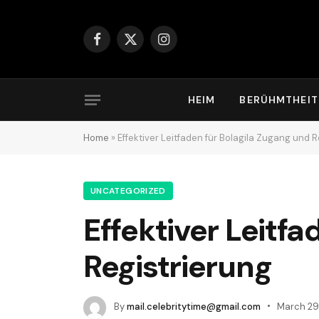
Facebook
X
Instagram
(Twitter)
HEIM
BERÜHMTHEIT
Home
»
Effektiver Leitfaden für Bolagila Zugang und 
UNCATEGORIZED
Effektiver Leitf
Registrierung
By
mail.celebritytime@gmail.com
March 29