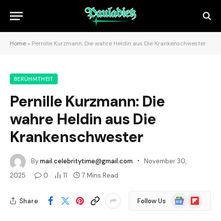
Home
»
Pernille Kurzmann: Die wahre Heldin aus Die Krankenschwester
BERÜHMTHEIT
Pernille Kurzmann: Die
wahre Heldin aus Die
Krankenschwester
By
mail.celebritytime@gmail.com
November 30,
2025
0
11
7 Mins Read
Google
Flipboard
Share
Follow Us
News