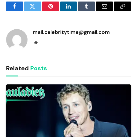
Facebook
Twitter
Pinterest
LinkedIn
Tumblr
Email
Copy
Link
mail.celebritytime@gmail.com
Website
Related
Posts