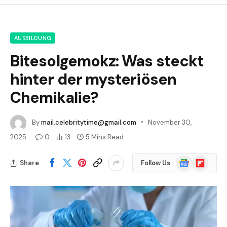
AUSBILDUNG
Bitesolgemokz: Was steckt
hinter der mysteriösen
Chemikalie?
By
mail.celebritytime@gmail.com
November 30,
2025
0
13
5 Mins Read
Google
Flipboard
Share
Follow Us
News