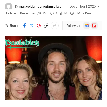
By
mail.celebritytime@gmail.com
December 1, 2025
Updated:
December 1, 2025
0
14
9 Mins Read
Google
Flipboard
Share
Follow Us
News