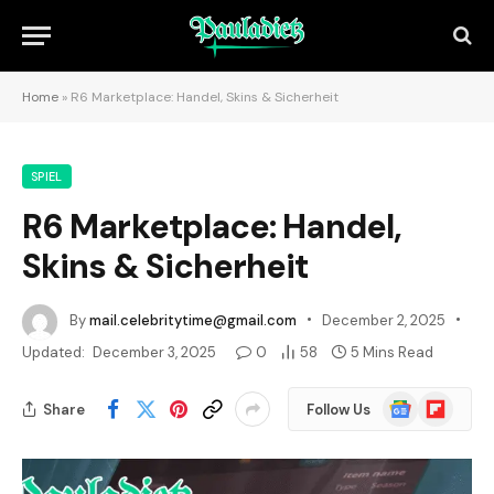
Home
»
R6 Marketplace: Handel, Skins & Sicherheit
SPIEL
R6 Marketplace: Handel,
Skins & Sicherheit
By
mail.celebritytime@gmail.com
December 2, 2025
Updated:
December 3, 2025
0
58
5 Mins Read
Google
Flipboard
Share
Follow Us
News