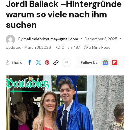
Jordi Ballack –Hintergründe
warum so viele nach ihm
suchen
By
mail.celebritytime@gmail.com
December 3, 2025
Updated:
March 31, 2026
0
487
5 Mins Read
Google
Flipboard
Share
Follow Us
News