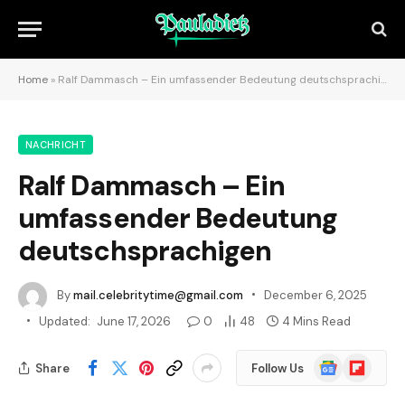
Home
»
Ralf Dammasch – Ein umfassender Bedeutung deutschsprachigen
NACHRICHT
Ralf Dammasch – Ein
umfassender Bedeutung
deutschsprachigen
By
mail.celebritytime@gmail.com
December 6, 2025
Updated:
June 17, 2026
0
48
4 Mins Read
Google
Flipboard
Share
Follow Us
News