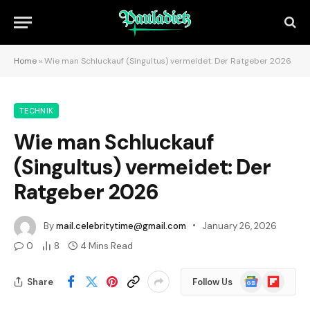
Home
»
Wie man Schluckauf (Singultus) vermeidet: Der Ratgeber 2026
TECHNIK
Wie man Schluckauf
(Singultus) vermeidet: Der
Ratgeber 2026
By
mail.celebritytime@gmail.com
January 26, 2026
0
8
4 Mins Read
Google
Flipboard
Share
Follow Us
News