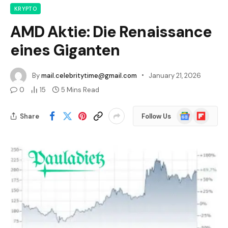
KRYPTO
AMD Aktie: Die Renaissance
eines Giganten
By
mail.celebritytime@gmail.com
January 21, 2026
0
15
5 Mins Read
Google
Flipboard
Share
Follow Us
News